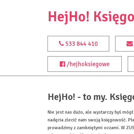
HejHo! Księg
533 844 410
/hejhoksiegowe
HejHo! - to my. Księ
Nie jest nas dużo, ale wystarczy byś mógł
nadęcia zlecić nam swoją księgowość. Pł
prowadzimy z zamkniętymi oczami. W ZUS-