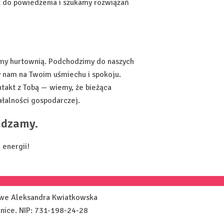
z do powiedzenia i szukamy rozwiązań
śmy hurtownią. Podchodzimy do naszych
y nam na Twoim uśmiechu i spokoju.
takt z Tobą — wiemy, że bieżąca
łalności gospodarczej.
adzamy.
 energii!
owe Aleksandra Kwiatkowska
anice. NIP: 731-198-24-28