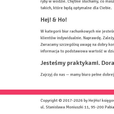
ryby w wodzie. Chętnie słuchamy, co mas
takich, które będą optymalne dla Ciebie.
Hej! & Ho!
W kategorii biur rachunkowych nie jeste
klientów indywidualnie. Naprawdę. Zależ
Zwracamy szczególną uwagę na dobry kon
informacja to podstawowa wartość w dzia
Jesteśmy praktykami. Dor
Zajrzyj do nas — mamy biuro pełne dobrej
Copyright © 2017-2026 by HejHo! księg
ul. Stanisława Moniuszki 11, 95-200 Pabi